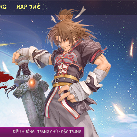
NG
NẠP THẺ
ĐIỀU HƯỚNG :
TRANG CHỦ
/
ĐẶC TRƯNG