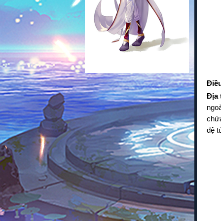
Điều
Địa 
ngoà
chứa
đệ t