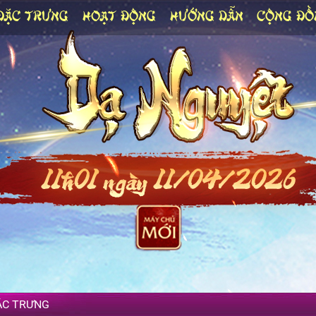
ĐẶC TRƯNG
HOẠT ĐỘNG
HƯỚNG DẪN
CỘNG ĐỒ
ẶC TRƯNG