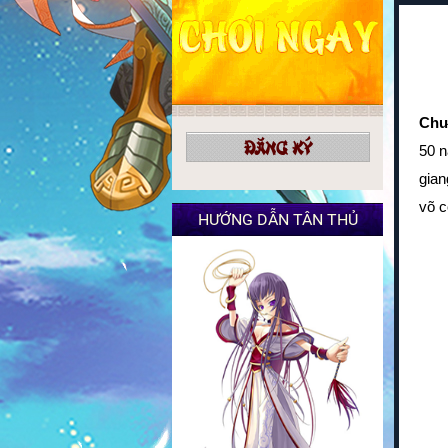
Chư
ĐĂNG KÝ
50 n
gian
võ c
HƯỚNG DẪN TÂN THỦ